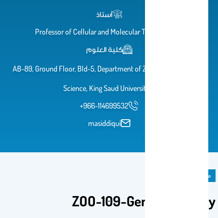
أستاذ
Professor of Cellular and Molecular Toxicology
كلية العلوم
AB-89, Ground Floor, Bld-5, Department of Zoology, College of
Science, King Saud University
+966-114699532
masiddiqui
مادة دراسية
ZOO-109-General Biology