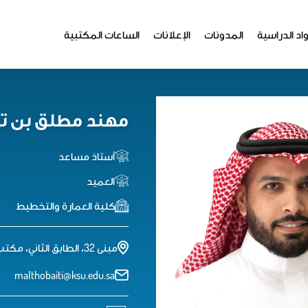
اد الدراسية
المدونات
الإعلانات
الساعات المكتبية
مهند مطلق بن تو
أستاذ مساعد
العميد
كلية العمارة والتخطيط
مبنى 32، الطابق الثاني، مكتب العميد
malthobaiti@ksu.edu.sa