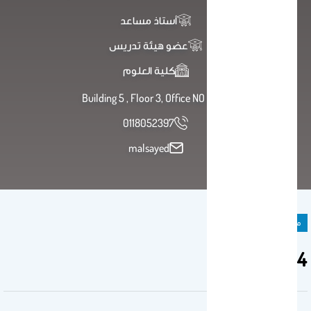
أستاذ مساعد
عضو هيئة تدريس
كلية العلوم
Building 5 , Floor 3, Office NO 73
0118052397
malsayed
مادة دراسية
344 حدق