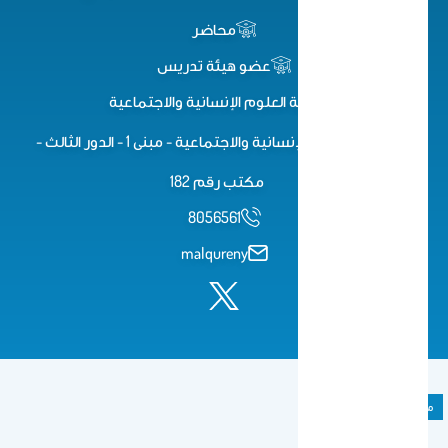
محاضر
عضو هيئة تدريس
كلية العلوم اﻹنسانية واﻻجتماعية
كلية الدراسات الإنسانية والاجتماعية - مبنى 1 - الدور الثالث -
مكتب رقم 182
8056561
malqureny
مادة دراسية