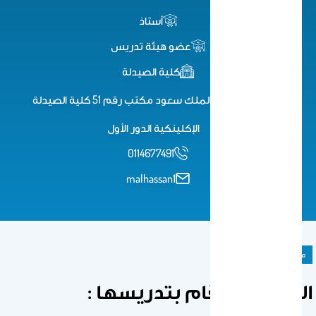
أستاذ
عضو هيئة تدريس
كلية الصيدلة
الرياض جامعة الملك سعود مكتب رقم 51 كلية الصيدلة
الإكلينكية الدور الأول
0114677491
malhassan1
مادة دراسية
المواد التي قام بتدريسها :