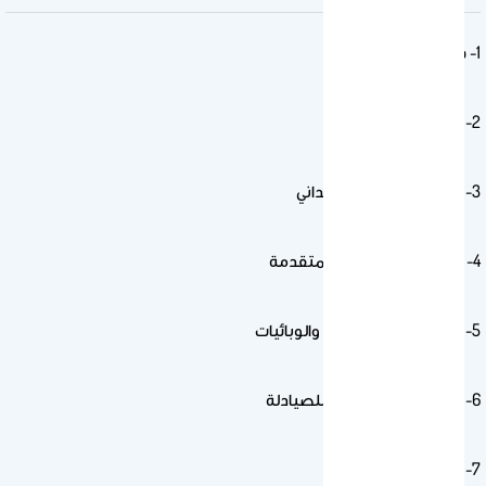
1- فسيولوجيا الأمراض
2- العلاجات الدوائية
3- التدريب الصيدلي الميداني
4- المعلومات الدوائية المتقدمة
5- طرائق البحث الدوائية والوبائيات
6- المهارات الإكلينكية للصيادلة
7- الإدارة الصيدلية