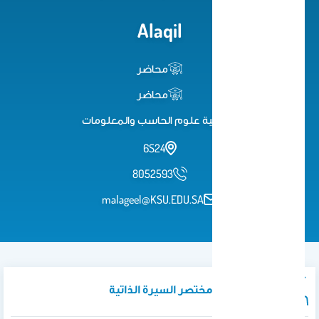
Alaqil
محاضر
محاضر
كلية علوم الحاسب والمعلومات
6S24
8052593
malageel@KSU.EDU.SA
نبذة تعريفية / مختصر السيرة الذاتية