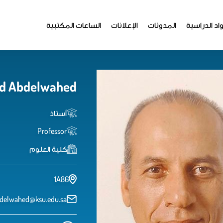
اد الدراسية
المدونات
الإعلانات
الساعات المكتبية
d Abdelwahed
أستاذ
Professor
كلية العلوم
1A86
delwahed@ksu.edu.sa