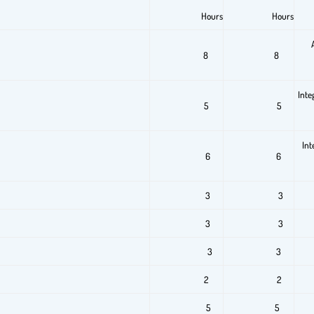
Hours
Hours
8
8
Inte
5
5
Int
6
6
3
3
3
3
3
3
2
2
5
5