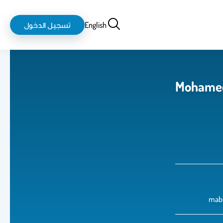
بحث
login-
English
تسجيل الدخول
logout
Mohame
mab