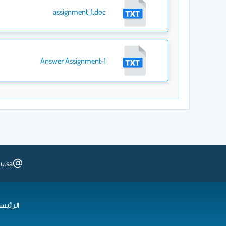
assignment_1.doc
Answer Assignment-1
u.sa
الرئيس