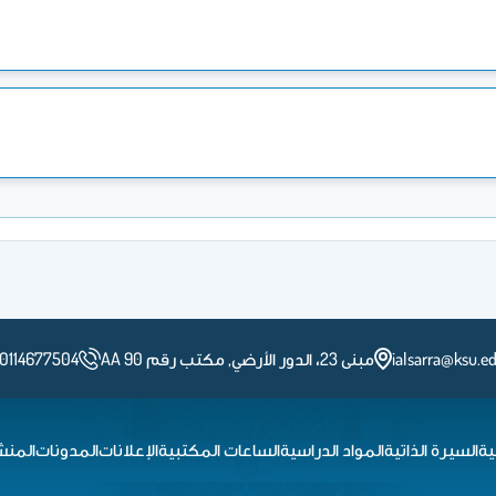
ialsarra@ksu.ed
مبنى 23، الدور الأرضي, مكتب رقم AA 90
 0114677504
ية
السيرة الذاتية
المواد الدراسية
الساعات المكتبية
الإعلانات
المدونات
المنش