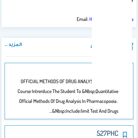
Email:
Hmarenga@ksu.edu.sa
المزيد ...
المواد الدراسية
516PHC
OFFICIAL METHODS OF DRUG ANALYSIS&nbsp; The
Course Intrerduce The Student To &nbsp;quantitative
Official Methods Of Drug Analysis In Pharmacopoeia .
&nbsp;include:limit Test And Drugs…
527PHC