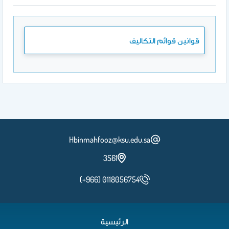
قوانين قوائم التكاليف
Hbinmahfooz@ksu.edu.sa
3S61
(+966) 0118056754
الرئيسية