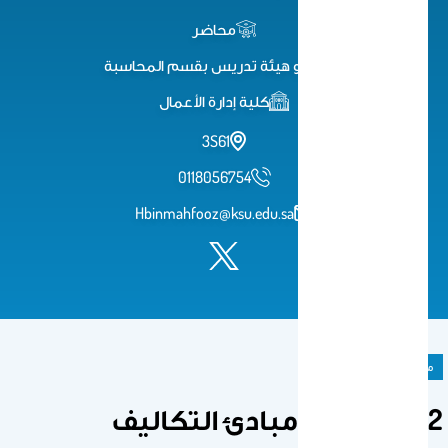
محاضر
عضو هيئة تدريس بقسم المحاسبة
كلية إدارة الأعمال
3S61
0118056754
Hbinmahfooz@ksu.edu.sa
مادة دراسية
202 حسب/ مبادئ التكاليف