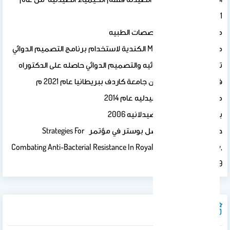
2021
مرخصه من هيئة التخصصات الطبيه
مرخصه من شركة MOE الكندية لاستخدام برنامج التصميم الدوائي
تخصص الكيمياء الدوائيه والتصميم الدوائي حاصله على الدكتوراه
في التصميم الدوائي من جامعة كاردف ببريطانيا عام 2021 م
ماجستير الكيمياء الصيدليه عام 2014
بكالوريوس العلوم الصيدلانيه 2006
حاصله عىل جائزة أفضل بوستر في مؤتمر Strategies For
Combating Anti-Bacterial Resistance In Royal Society Of Chemistry,
London 2019
مجالات الخبره