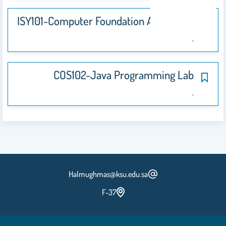
ISY101-Computer Foundation And Ethics
.
COS102-Java Programming Lab
.
Halmughmas@ksu.edu.sa
F-37