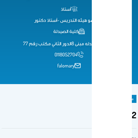
أستاذ
عضو هيئه التدريس -أستاذ دكتور
كلية الصيدلة
كليه الصيدله مبنى 8الدور الثاني مكتب رقم 77
0118052704
falomary
مادة دراسية
phc552