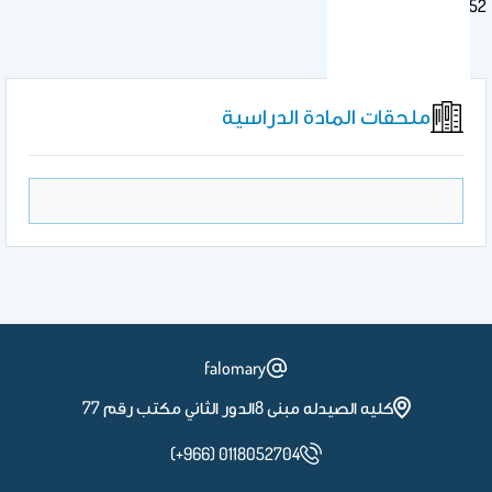
Mass spectro---phc552
ملحقات المادة الدراسية
falomary
كليه الصيدله مبنى 8الدور الثاني مكتب رقم 77
(+966) 0118052704