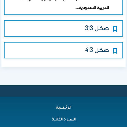
العربية السعودية.…
صكل 313
صكل 413
الرئيسية
السيرة الذاتية