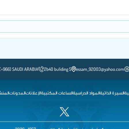
(+966) SAUDI ARABIA
2b40 buliding 5
essam_92003@yahoo.com
ية
السيرة الذاتية
المواد الدراسية
الساعات المكتبية
الإعلانات
المدونات
المنش