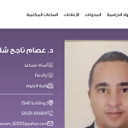
اد الدراسية
المدونات
الإعلانات
الساعات المكتبية
د. عصام ناجح شل
أستاذ مساعد
Faculty
كلية العلوم
2b40 buliding 5
SAUDI ARABIA
essam_92003@yahoo.com