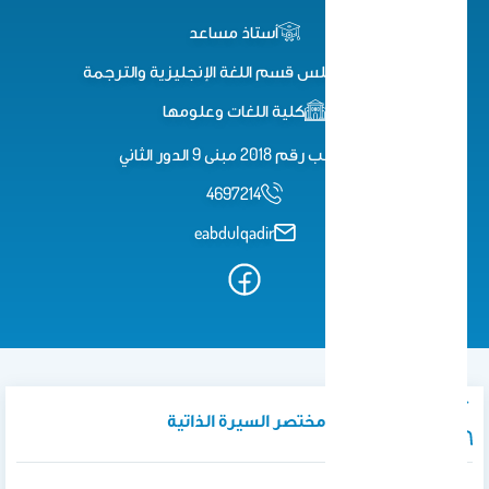
أستاذ مساعد
عضو مجلس قسم اللغة الإنجليزية والترجمة
كلية اللغات وعلومها
مكتب رقم 2018 مبنى 9 الدور الثاني
4697214
eabdulqadir
نبذة تعريفية / مختصر السيرة الذاتية