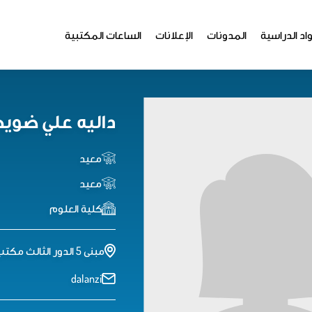
اد الدراسية
المدونات
الإعلانات
الساعات المكتبية
داليه علي ضويح
معيد
معيد
كلية العلوم
مبنى 5 الدور الثالث مكتب 259
dalanzi