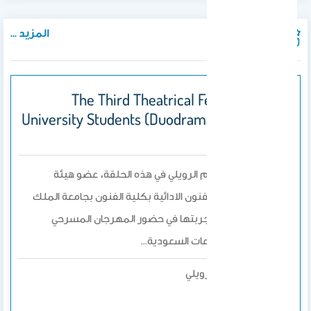
المزيد ...
المنشورات
The Third Theatrical Festival Saudi
University Students (Duodrama Edition) At
KSU
تسلط الدكتورة أحلام الرويلي في هذه الحلقة، عضو هيئة
التدريس في قسم الفنون الادائية بكلية الفنون بجامعة الملك
سعود، الضوء على تجربتها في حضور المهرجان المسرحي
الجامعي الثالث للجامعات السعودية…
د. أحلام الرويلي
بواسطة
2023