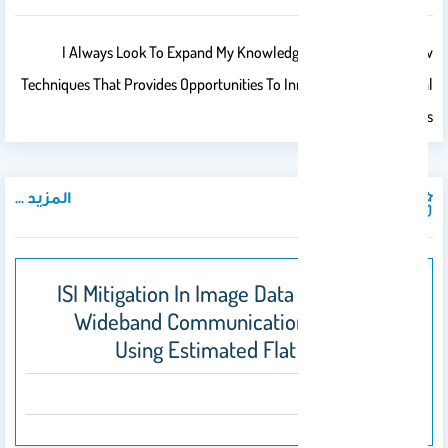
I Always Look To Expand My Knowledge And Find Some New
Techniques That Provides Opportunities To Innovate On A Continual
Basis.
المزيد ...
المنشورات
ISI Mitigation In Image Data For Wireless
Wideband Communications Receivers
Using Estimated Flat Fading Error
2013