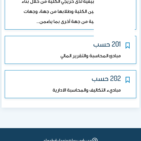
المهارات التطبيقية لدى خريجي الكلية من خلال بناء
علاقات قوية بين الكلية وطلابها من جهة، وجهات
التدريب الخارجية من جهة أخرى بما يضمن…
201 حسب
مبادئ المحاسبة والتقرير المالي
202 حسب
مباديء التكاليف والمحاسبة الادارية
alqabdulaziz@ksu.edu.sa