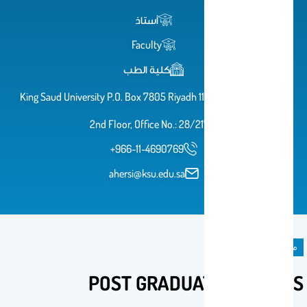
أستاذ
Faculty
كلية الطب
King Saud University P.O. Box 7805 Riyadh 11472 OPD Building,
2nd Floor, Office No.: 28/217
+966-11-4690769
ahersi@ksu.edu.sa
مادة دراسية
POST GRADUATE COURSES