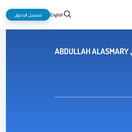
بحث
login-
English
تسجيل الدخول
logout
A