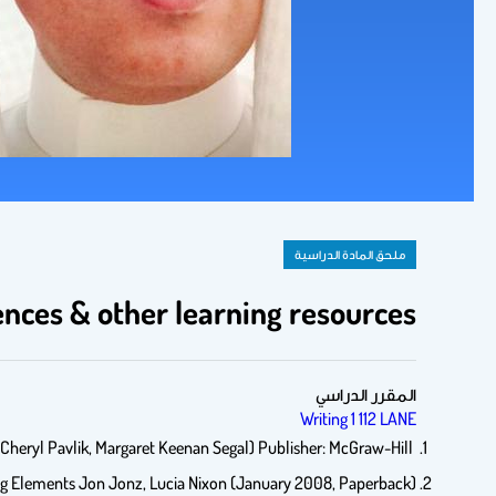
ملحق المادة الدراسية
nces & other learning resources
المقرر الدراسي
Writing 1 112 LANE
Writing Interactions II (Cheryl Pavlik, Margaret Keenan Segal) Publisher: McGraw-Hill
sing Elements Jon Jonz, Lucia Nixon (January 2008, Paperback)