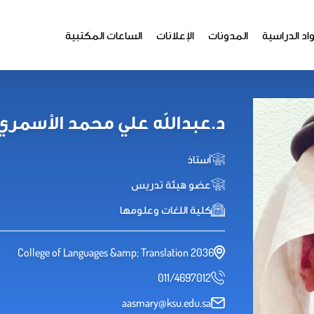
اد الدراسية
المدونات
الإعلانات
الساعات المكتبية
د.عبدالله علي محمد الأسمري BDULLAH ALASMARY
أستاذ
عضو هيئة تدريس
كلية اللغات وعلومها
2036 College of Languages &amp; Translation
011/4697012
aasmary@ksu.edu.sa