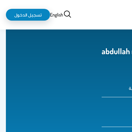
بحث
login-
English
تسجيل الدخول
logout
abdullah
ة