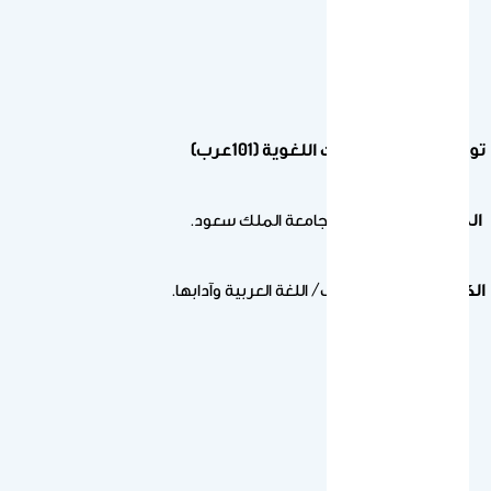
توصيف مقرر المهارات اللغوية (101عرب)
المؤسسة التعليمية:
جامعة الملك سعود.
الكلـية / القسـم:
الآداب/ اللغة العربية وآدابها.