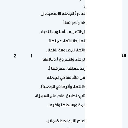
النص السادس
الموضوع العام ( الجملة الاسمية، إن
وأخواتها، كاد وأخواتها ).
السؤال الأول:التعريف بأسلوب الندبة.
( إنَّ ) وأخواتها (دلالاتها، عملها).
( كاد ) وأخواتها، المعروفة بأفعال
التاسع
2
1
المقاربة والرجاء والشروع ( دلالاتها،
عملها، شرط عملها، تصرفها ).
كلمات يُجهل فائدتها في الجملة
(التعريف بدلالتها، وأثرها في الجملة).
الرسم الكتابي: تطبيق عام على الهمزة،
في أول الكلمة ووسطها وآخرها.
النص السابع
الموضوع العام (الروابط:الضمائر،