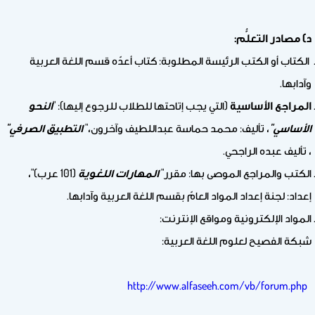
د) مصادر التعلُّم:
الكتاب أو الكتب الرئيسة المطلوبة: كتاب أعدّه قسم اللغة العربية
وآدابها.
المراجع الأساسية
(التي يجب إتاحتها للطلاب للرجوع إليها): "
النحو
الأساسي"
، تأليف: محمد حماسة عبداللطيف وآخرون،"
التطبيق الصرفي"
، تأليف عبده الراجحي.
الكتب والمراجع الموصى بها: مقرر"
المهارات اللغوية
(101 عرب)"،
إعداد: لجنة إعداد المواد العامّ بقسم اللغة العربية وآدابها.
المواد الإلكترونية ومواقع الإنترنت:
شبكة الفصيح لعلوم اللغة العربية:
http://www.alfaseeh.com/vb/forum.php