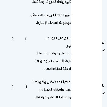
الرسم الكتابي: زيادة الحروف وحذفها.
النص الثامن
اللغة:الموضوع العام ( الروابط:الضمائر،
الأسماء الموصولة، أسماء الإشارة،
وغيرها ).
والثاني:التطبيق على الروابط.
2
1
الحادي
مرجع الضمير.
عشر
الضمائر ( أنواعها، وأنواع مرجعها ).
أسماء الإشارة، الأسماء الموصولة (
دلالتها، وطريقة استخدامها ).
النص التاسع
الموضوع العام ( العدد، ظن وأخواتها ).
الثاني
2
1
العدد ( أحكامه، وأحكام تمييزه ).
عشر
( ظنّ ) وأخواتها (دلالاتها، وإعرابها).
النص العاشر