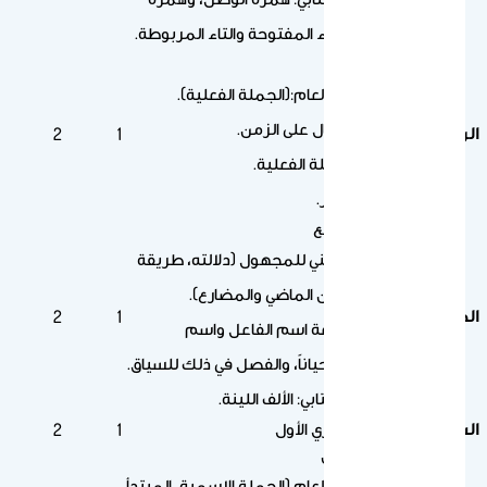
القطع، التاء المفتوحة والتاء المربوطة.
النص الرابع
الموضوع العام:(الجملة الفعلية).
دلالة الأفعال على الزمن.
الرابع
2
1
أركان الجملة الفعلية.
الفعل الأمر.
تابع النص الرابع
الفعل المبني للمجهول (دلالته، طريقة
صياغته من الماضي والمضارع).
الخامس
2
1
تشابه صيغة اسم الفاعل واسم
المفعول أحياناً، والفصل في ذلك للسياق.
الرسم الكتابي: الألف اللينة.
السادس
الاختبار الشهري الأول
2
1
النص الخامس
الموضوع العام (الجملة الاسمية، المبتدأ