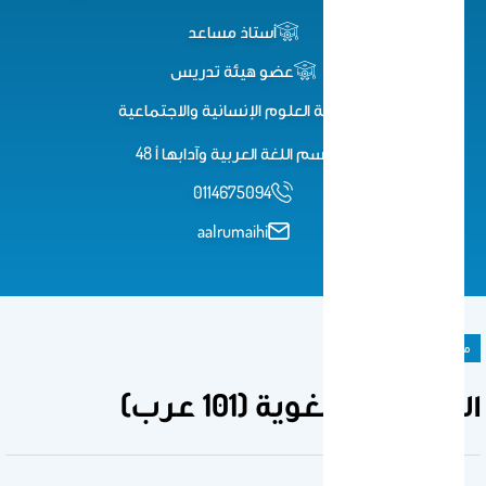
أستاذ مساعد
عضو هيئة تدريس
كلية العلوم اﻹنسانية واﻻجتماعية
قسم اللغة العربية وآدابها أ 48
0114675094
aalrumaihi
مادة دراسية
المهارات اللغوية (101 عرب)