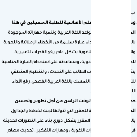
ب) الأهداف:
وصف موجز لنواتج التعلم الأساسية للطلبة المسجلين في هذا
المقرر:
تعليم الطالب قواعد اللغة العربية وتنمية مهاراته الموجودة
بالفعل بحيث يستطيع أداء عبارة سليمة من الأخطاء الإملائية والنحوية
والصرفية والأسلوبية واللغوية بشكل عام. رفع القدرات التعبيرية
للطالب، وزيادة ثروته اللغوية، ومساعدته على استخدام العبارة المناسبة
بشكل دلالي واضح. تدريب الطالب على التحدث ، والتنظيم المنطقي
للأفكار ، مع الحرص على التمسك باللغة العربية الفصحى. رفع الأداء
اللغوي العام لدى الطالب.
خطط يتم تنفيذها في الوقت الراهن من أجل تطوير وتحسين
المقرر:
المراجعة الدورية للمقرر التي تتولاها لجنة الخطط والجداول
بالقسم. تحديث محتوى المقرر بشكل دوري بناء على التطورات الحديثة
في مجال اكتساب المهارات اللغوية ، ومهارات التفكير . تحديث مصادر