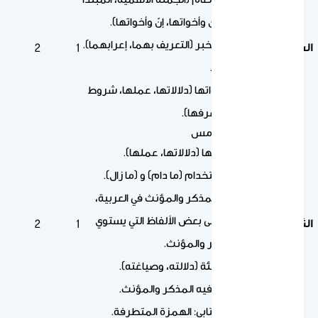
والخبر، كان وأخواتها، إنّ وأخواتها).
المبتدأ والخبر (التعريف بهما، إعرابهما).
السابع
2
1
أنواع الخبر.
(كان) وأخواتها (دلالاتها، عملها، شروط
عملها، تصرفها).
تابع النص الخامس
(إنَّ) وأخواتها (دلالاتها، عملها).
طريقة استخدام (ما دام) و (ما زال).
التعريف بالمذكر والمؤنث في العربية،
والتنبيه على بعض الألفاظ التي يستوي
الثامن
2
1
فيه المذكر والمؤنث.
مصدر الهيئة (دلالته، وصياغته).
ما يستوي فيه المذكر والمؤنث.
الرسم الكتابي: الهمزة المتطرفة.