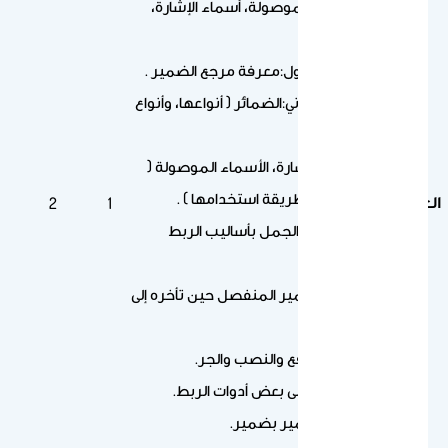
الأسماء الموصولة، أسماء الإشارة،
وغيرها ).
السؤال الأول:معرفة مرجع الضمير .
السؤال الثاني:الضمائر ( أنواعها، وأنواع
مرجعها )
أسماء الإشارة، الأسماء الموصولة (
دلالتها، وطريقة استخدامها ) .
العاشر
2
1
الربط بين الجمل بأساليب الربط
المختلفة.
تحوّل الضمير المنفصل حين تأخره إلى
متصل.
ضمائر الرفع والنصب والجر.
التمثيل على بعض أدوات الربط.
تأكيد الضمير بضمير.