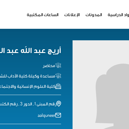
اد الدراسية
المدونات
الإعلانات
الساعات المكتبية
أريج عبد الله عبد ال
محاضر
مساعدة وكيلة كلية الآداب للشؤ
كلية العلوم اﻹنسانية واﻻجتماع
رقم المبنى 1 , الدور 3 , رقم الكتب 186
aalquneer