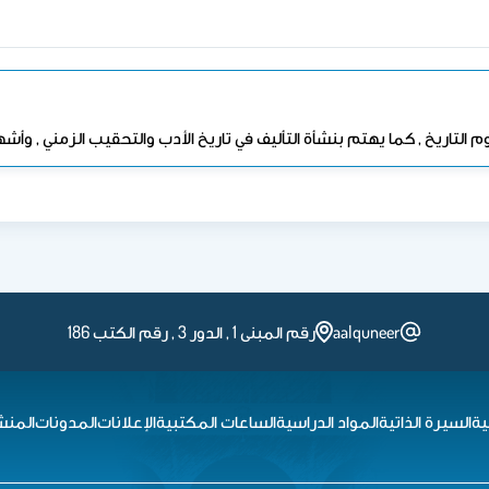
تاريخ , كما يهتم بنشأة التأليف في تاريخ الأدب والتحقيب الزمني , وأشهر
aalquneer
رقم المبنى 1 , الدور 3 , رقم الكتب 186
ية
السيرة الذاتية
المواد الدراسية
الساعات المكتبية
الإعلانات
المدونات
المنش