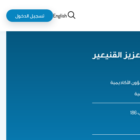
بحث
login-
English
تسجيل الدخول
logout
عزيز القنيعير
ون الأكاديمية
ية