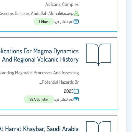
Volcanic Complex.
Cisneros De Leon, Abdullah Alohali
بواسطة
تم النشر فى:
Lithos
mplications For Magma Dynamics
And Regional Volcanic History
erstanding Magmatic Processes, And Assessing
Potential Hazards Or…
2025
تم النشر فى:
GSA Bulletin
t Harrat Khaybar, Saudi Arabia