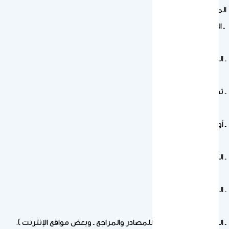
المعرفة:
ـ المحاضرات.
ـ المحادثة والحوار.
ـ تحليل النصوص.
ـ أوراق نشاط.
ـ التطبيقات العملية.
ـ القراءة الشفوية.
ـ البحث العلمي ( الرجوع للمصادر والمراجع ـ وبعض مواقع الإنترنت ).