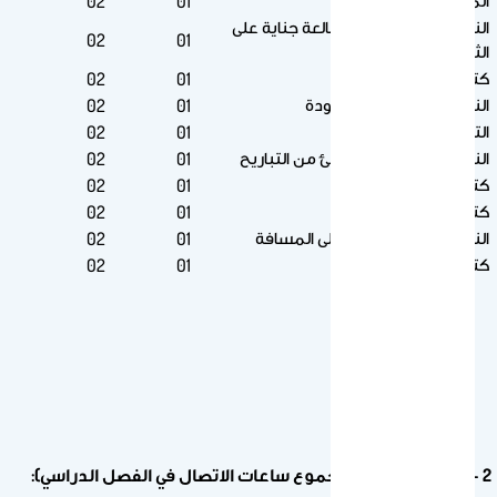
المعاجم العربية
02
01
النص الثاني: إهمال المطالعة جناية على
02
01
الثقافة
كتابة الفقرة والمقالة
02
01
النص الثالث: كنوز مرصودة
02
01
التلخيص والخلاصة
02
01
النص الرابع : الترويح بشئ من التباريح
02
01
كتابة التقارير
02
01
كتابة السيرة الذاتية
02
01
النص الخامس: حافظ على المسافة
02
01
كتابة الرسالة الإدارية
02
01
2 – مكونات المقرر(مجموع ساعات الاتصال في الفصل الدراسي):