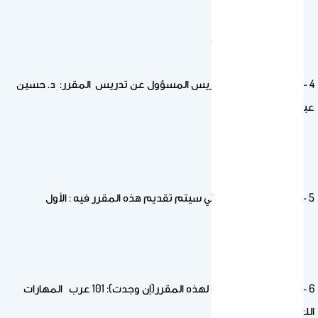
كل التخصصات .
4 – اسم عضو هيئة التدريس المسؤول عن تدريس المقرر: د. حسين
عبد الله المناصرة
5 – المستوى أو السنة التي سيتم تقديم هذه المقرر فيه : الأول
6 – المتطلبات المسبقة لهذه المقرر(إن وجدت): 101 عرب المهارات
اللغوية