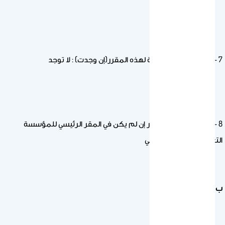
7 – المتطلبات المصاحبة لهذه المقرر(إن وجدت) : لا توجد
8 – مكان تدريس المقرر إن لم يكن في المقر الرئيسي للمؤسسة
التعليمية : الحرم الجامعي
ب ) الأهداف