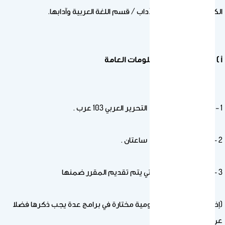
الكلية/ القسم : كلية الآداب / قسم اللغة العربية وآدابها.
أ ) تحديد المقرر والمعلومات العامة
1 – اسم المقرر و رقمه: التحرير العربي 103 عرب .
2 – الساعات المعتمدة: ساعتان .
3 – البرنامج أو البرامج التي يتم تقديم المقرر ضمنها
(إذا كان هناك أشياء عمومية مختارة في برامج عدة يجب ذكرها فضلا
عن ذكر البرامج)