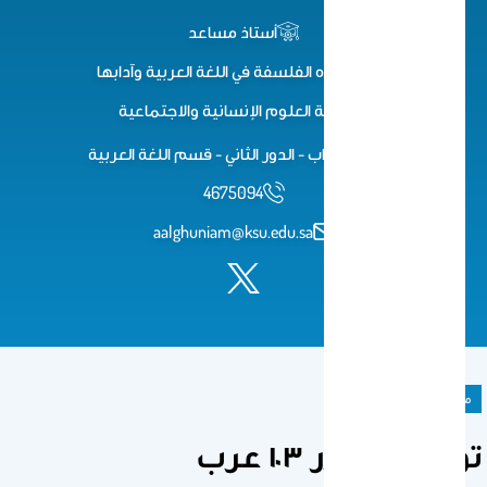
أستاذ مساعد
دكتوراه الفلسفة في اللغة العربية وآدابها
كلية العلوم اﻹنسانية واﻻجتماعية
كلية الآداب - الدور الثاني - قسم اللغة العربية
4675094
aalghuniam@ksu.edu.sa
مادة دراسية
توصيف مقرر ١٠٣ عرب