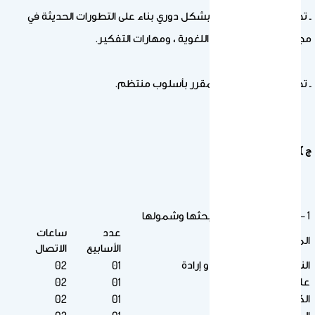
ـ تحديث محتوى المقرر بشكل دوري بناء على التطورات الحديثة في
مجال اكتساب المهارات اللغوية ، ومهارات التفكير.
ـ تحديث مصادر تعلم المقرر بأسلوب منتظم.
ج ) وصف المقرر:
1 – المواضيع المطلوب بحثها وشمولها
عدد
ساعات
الموضوع
الأسابيع
الاتصال
النص الأوّل: الحياة هدف و إرادة
02
01
علامات الترقيم
02
01
الكتابة بالحاسوب
02
01