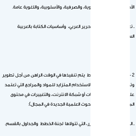
الأخطاء الإملائية، والنحوية، والصرفية، والأسلوبية، واللغوية عامة.
ـ تعليم الطالب أصول التحرير العربي، وأساسيات الكتابة بالعربية
السليمة.
2 – صف باختصار أية خطط يتم تنفيذها في الوقت الراهن من أجل تطوير
وتحسين المقرر (مثلا: الاستخدام المتزايد للمواد والمراجع التي تعتمد
على تكنولوجيا المعلومات أو شبكة الانترنت، والتغييرات في محتوى
المقرر بناء على نتائج البحوث العلمية الجديدة في المجال):
ـ المراجعة الدورية للمقرر، التي تتولاها لجنة الخطط والجداول بالقسم.