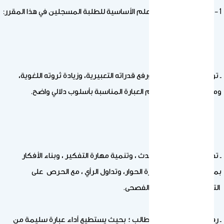
1 – وصف موجز لنتائج التعلم الأساسية للطلبة المسجلين في هذا المقرر:
ـ توسيع ثقافة الطالب، ورفع قدراته التعبيرية، وزيادة ثروته اللغوية،
ومساعدته على استخدام العبارة المناسبة بأسلوب دلالي واضح.
ـ تدريب الطالب على التحدث ، وتنمية مهارة التفكير ، وبناء الأفكار
بمنطقية ، وتنمية مهارة الحوار، وتداول الرأي ، مع الحرص على
التمسك باللغة العربية الفصحى.
ـ رفع الأداء اللغوي لدى الطالب ؛ بحيث يستطيع أداء عبارة سليمة من