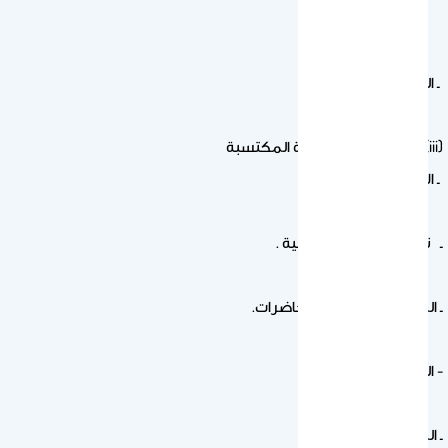
ـ الواجبات المنزلية.
(iii) طرق تقويم المعرفة المكتسبة
ـ الاختبارات التحريرية.
ـ تقويم الواجبات المنزلية .
ـ المشاركة في أثناء المحاضرات.
- التقويم المستمر.
ـ المحادثة والحوار .