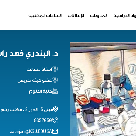
اد الدراسية
المدونات
الإعلانات
الساعات المكتبية
د. البندري فهد را
أستاذ مساعد
عضو هيئة تدريس
كلية العلوم
مبنى 5 ، الدور 3 ، مكتب رقم 77
8057050
aalarjani@KSU.EDU.SA