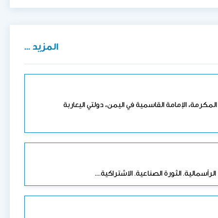
المزيد ...
زيرة العربية خلال العصر الحديث ، مثل: الحكم العثماني منذ القرن (10هـ/16م) شرافة مكة المكرمة، الإمامة القاسمية في اليمن، دولتي اليعاربة
رأسمالية. الثورة الصناعية. الاشتراكية.…