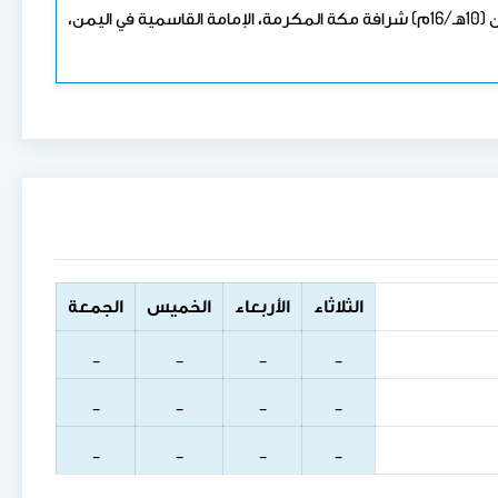
توصيف المقرر: يتناول المقرر موضوع أو أكثر في تاريخ الجزيرة العربية خلال العصر الحديث والمعاصر، مثل: الحكم العثماني منذ القرن (10هـ/16م) شرافة مكة المكرمة، الإمامة القاسمية في اليمن،
الثلاثاء
الأربعاء
الخميس
الجمعة
_
_
_
_
_
_
_
_
_
_
_
_