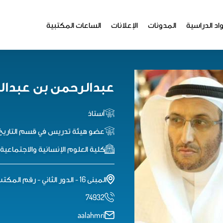
اد الدراسية
المدونات
الإعلانات
الساعات المكتبية
عبدالرحمن بن عبدالل
أستاذ
عضو هيئة تدريس في قسم التاريخ
كلية العلوم اﻹنسانية واﻻجتماعية
المبنى 16 - الدور الثاني - رقم المكتب 2ب126
74932
aalahmri